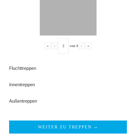
«
‹
von
4
›
»
Fluchttreppen
Innentreppen
Außentreppen
WEITER ZU TREPPEN →