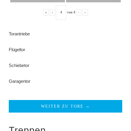
«
‹
von
4
›
»
Torantriebe
Flügeltor
Schiebetor
Garagentor
WEITER ZU TORE →
Treppen