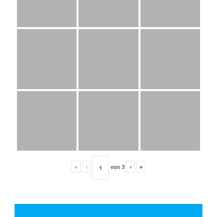
«
‹
von
3
›
»