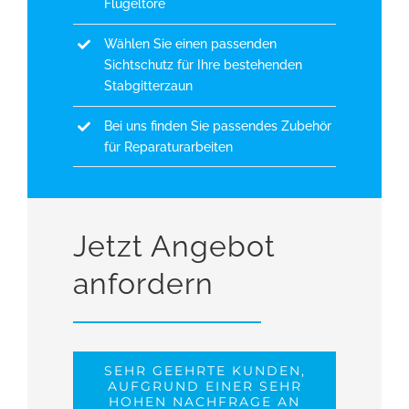
Flügeltore
Wählen Sie einen passenden
Sichtschutz für Ihre bestehenden
Stabgitterzaun
Bei uns finden Sie passendes Zubehör
für Reparaturarbeiten
Jetzt Angebot
anfordern
SEHR GEEHRTE KUNDEN,
AUFGRUND EINER SEHR
HOHEN NACHFRAGE AN