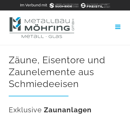
Zum
Im Verbund mit
Inhalt
springen
Zäune, Eisentore
und
Zaunelemente
aus
Schmiedeeisen
Exklusive
Zaunanlagen