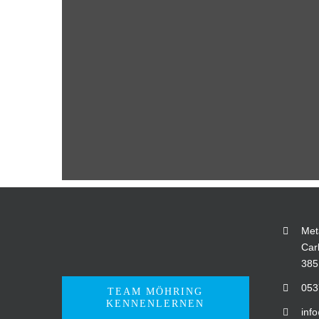
Met
Car
385
053
TEAM MÖHRING
KENNENLERNEN
inf