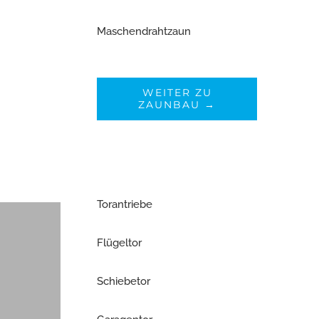
Maschendrahtzaun
WEITER ZU
ZAUNBAU →
Torantriebe
Flügeltor
Schiebetor