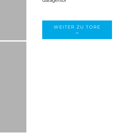
Garagentor
WEITER ZU TORE
→