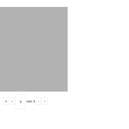
«
‹
von
3
›
»