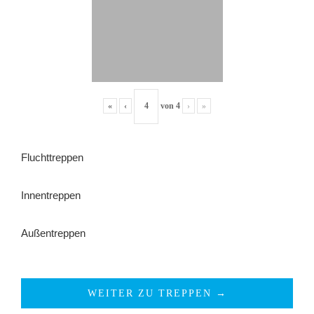
«
‹
von
4
›
»
Fluchttreppen
Innentreppen
Außentreppen
WEITER ZU TREPPEN →