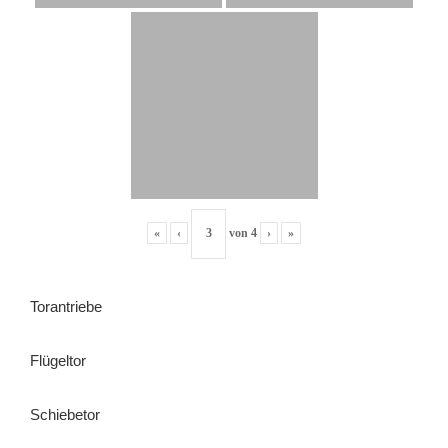
«
‹
von
4
›
»
Torantriebe
Flügeltor
Schiebetor