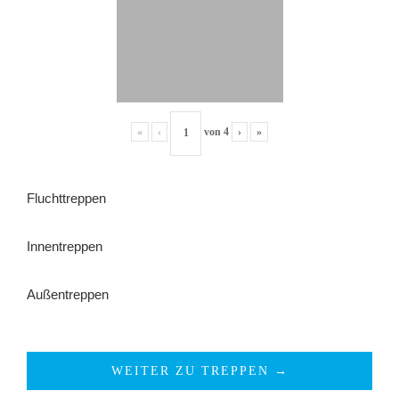
«
‹
von
4
›
»
Fluchttreppen
Innentreppen
Außentreppen
WEITER ZU TREPPEN →