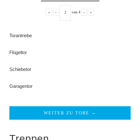
«
‹
von
4
›
»
Torantriebe
Flügeltor
Schiebetor
Garagentor
WEITER ZU TORE →
Treppen