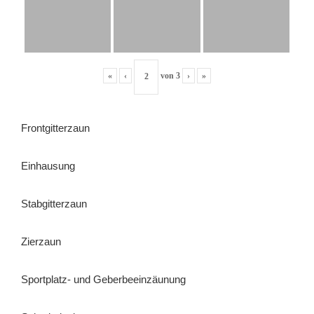
«
‹
von
3
›
»
Frontgitterzaun
Einhausung
Stabgitterzaun
Zierzaun
Sportplatz- und Geberbeeinzäunung