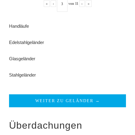
«
‹
von
11
›
»
Handläufe
Edelstahlgeländer
Glasgeländer
Stahlgeländer
WEITER ZU GELÄNDER →
Überdachungen