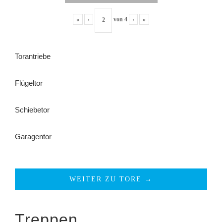
«
‹
von
4
›
»
Torantriebe
Flügeltor
Schiebetor
Garagentor
WEITER ZU TORE →
Treppen