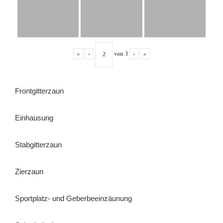
«
‹
von
3
›
»
Frontgitterzaun
Einhausung
Stabgitterzaun
Zierzaun
Sportplatz- und Geberbeeinzäunung