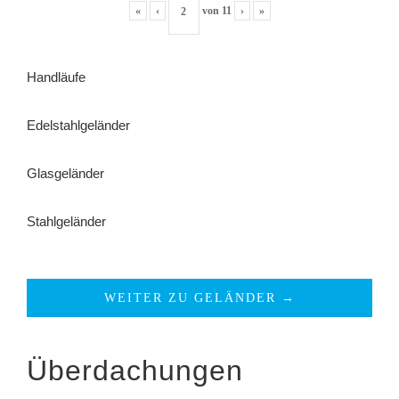
«
‹
von
11
›
»
Handläufe
Edelstahlgeländer
Glasgeländer
Stahlgeländer
WEITER ZU GELÄNDER →
Überdachungen