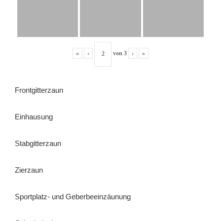
«
‹
von
3
›
»
Frontgitterzaun
Einhausung
Stabgitterzaun
Zierzaun
Sportplatz- und Geberbeeinzäunung