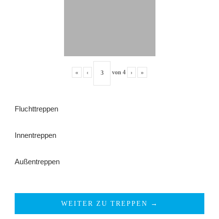
«
‹
von
4
›
»
Fluchttreppen
Innentreppen
Außentreppen
WEITER ZU TREPPEN →