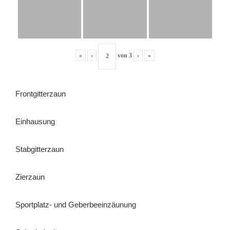
«
‹
von
3
›
»
Frontgitterzaun
Einhausung
Stabgitterzaun
Zierzaun
Sportplatz- und Geberbeeinzäunung