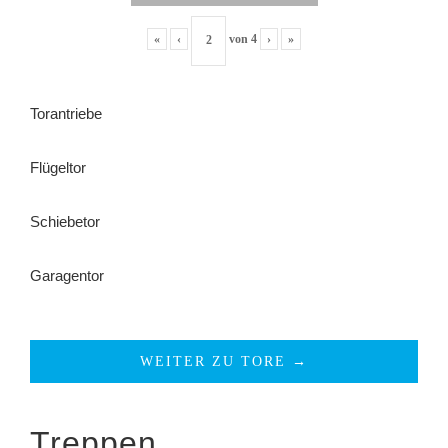
«
‹
von
4
›
»
Torantriebe
Flügeltor
Schiebetor
Garagentor
WEITER ZU TORE →
Treppen