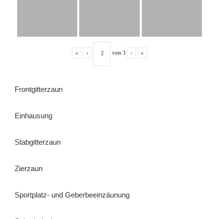
«
‹
von
3
›
»
Frontgitterzaun
Einhausung
Stabgitterzaun
Zierzaun
Sportplatz- und Geberbeeinzäunung