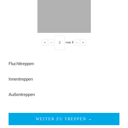
«
‹
von
4
›
»
Fluchttreppen
Innentreppen
Außentreppen
WEITER ZU TREPPEN →