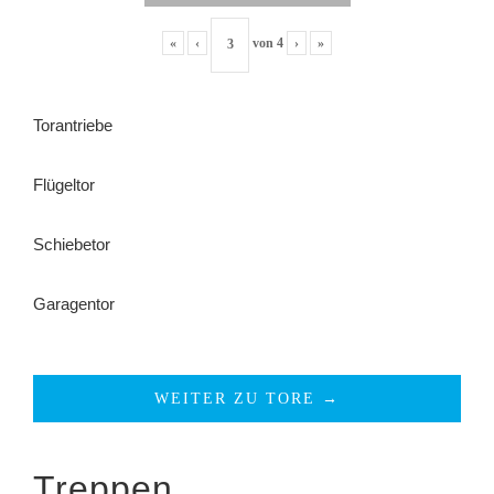
«
‹
von
4
›
»
Torantriebe
Flügeltor
Schiebetor
Garagentor
WEITER ZU TORE →
Treppen