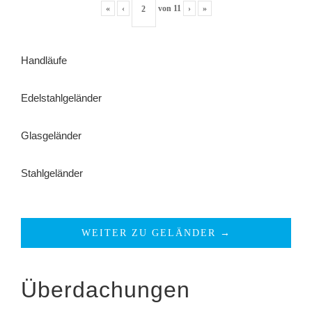
«
‹
von
11
›
»
Handläufe
Edelstahlgeländer
Glasgeländer
Stahlgeländer
WEITER ZU GELÄNDER →
Überdachungen