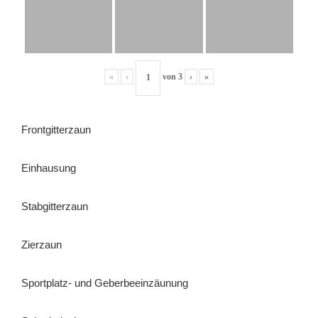
«
‹
von
3
›
»
Frontgitterzaun
Einhausung
Stabgitterzaun
Zierzaun
Sportplatz- und Geberbeeinzäunung