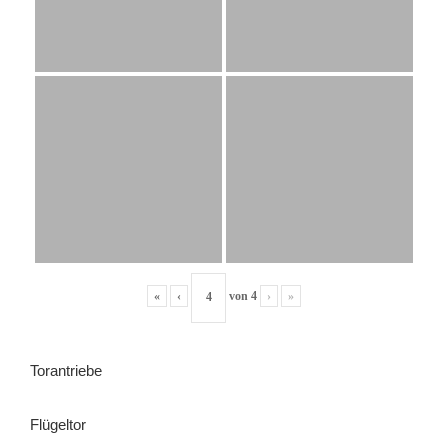
«
‹
von
4
›
»
Torantriebe
Flügeltor