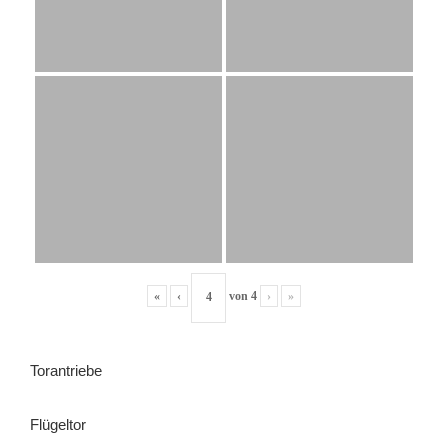
«
‹
von
4
›
»
Torantriebe
Flügeltor