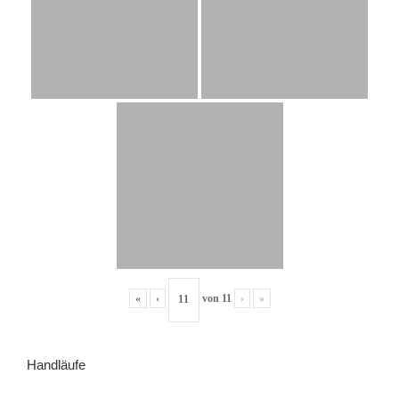
«
‹
von
11
›
»
Handläufe