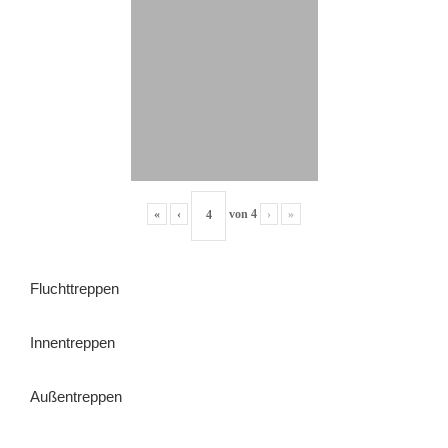
«
‹
von
4
›
»
Fluchttreppen
Innentreppen
Außentreppen