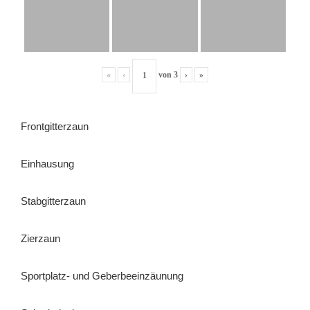
«
‹
von
3
›
»
Frontgitterzaun
Einhausung
Stabgitterzaun
Zierzaun
Sportplatz- und Geberbeeinzäunung