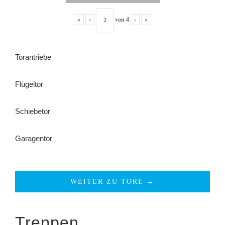
«
‹
von
4
›
»
Torantriebe
Flügeltor
Schiebetor
Garagentor
WEITER ZU TORE →
Treppen