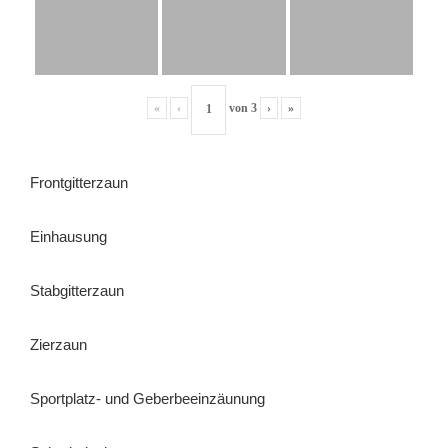
«
‹
von
3
›
»
Frontgitterzaun
Einhausung
Stabgitterzaun
Zierzaun
Sportplatz- und Geberbeeinzäunung