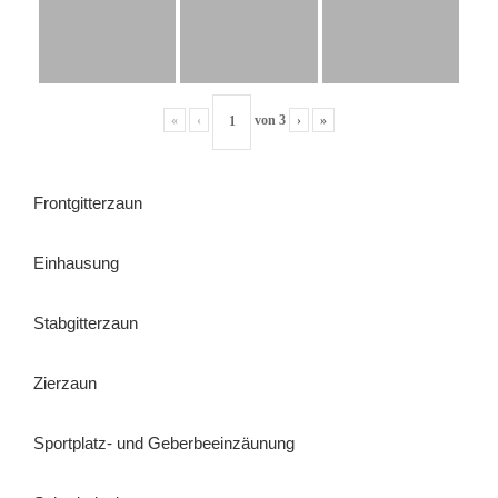
«
‹
von
3
›
»
Frontgitterzaun
Einhausung
Stabgitterzaun
Zierzaun
Sportplatz- und Geberbeeinzäunung