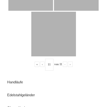
«
‹
von
11
›
»
Handläufe
Edelstahlgeländer