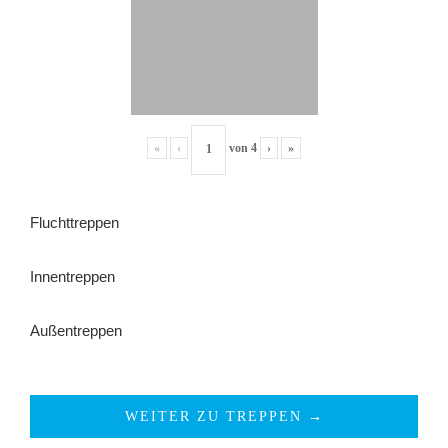
«
‹
von
4
›
»
Fluchttreppen
Innentreppen
Außentreppen
WEITER ZU TREPPEN →