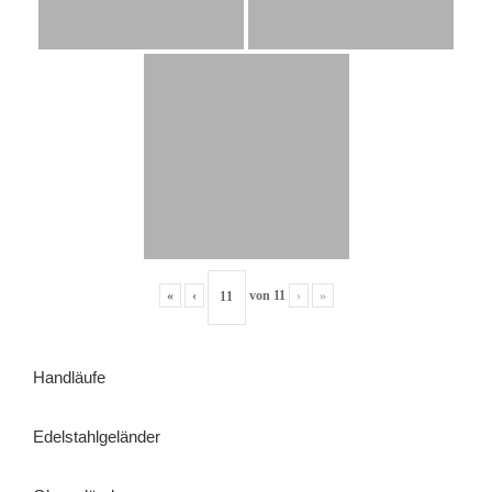
«
‹
von
11
›
»
Handläufe
Edelstahlgeländer