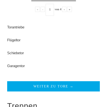
«
‹
von
4
›
»
Torantriebe
Flügeltor
Schiebetor
Garagentor
WEITER ZU TORE →
Treppen