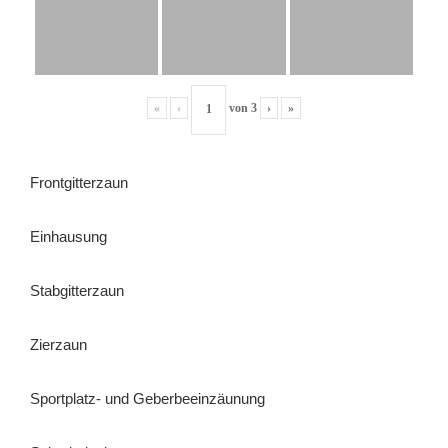
«
‹
von
3
›
»
Frontgitterzaun
Einhausung
Stabgitterzaun
Zierzaun
Sportplatz- und Geberbeeinzäunung