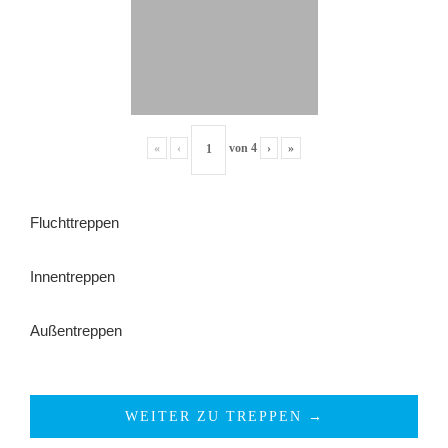
«
‹
von
4
›
»
Fluchttreppen
Innentreppen
Außentreppen
WEITER ZU TREPPEN →