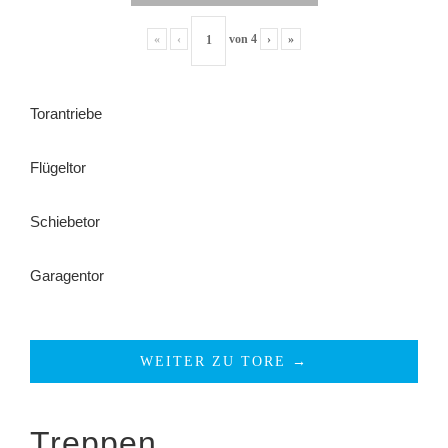
«
‹
von
4
›
»
Torantriebe
Flügeltor
Schiebetor
Garagentor
WEITER ZU TORE →
Treppen