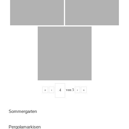
«
‹
von
5
›
»
Sommergarten
Pergolamarkisen