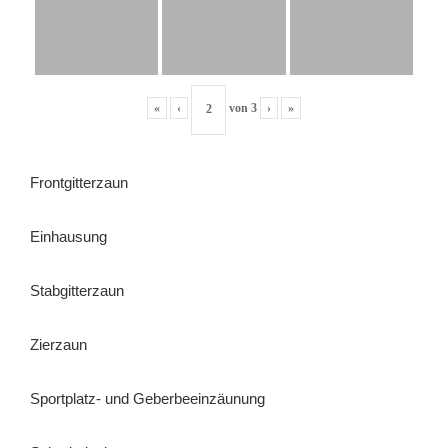
«
‹
von
3
›
»
Frontgitterzaun
Einhausung
Stabgitterzaun
Zierzaun
Sportplatz- und Geberbeeinzäunung