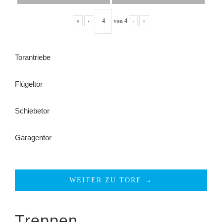
«
‹
von
4
›
»
Torantriebe
Flügeltor
Schiebetor
Garagentor
WEITER ZU TORE →
Treppen