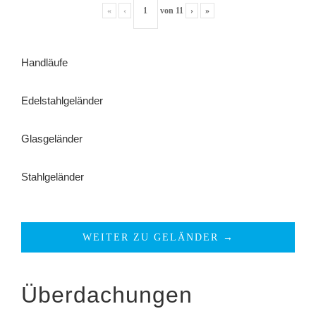
«
‹
von
11
›
»
Handläufe
Edelstahlgeländer
Glasgeländer
Stahlgeländer
WEITER ZU GELÄNDER →
Überdachungen