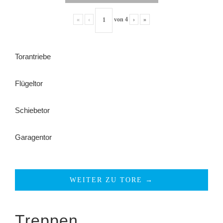
«
‹
von
4
›
»
Torantriebe
Flügeltor
Schiebetor
Garagentor
WEITER ZU TORE →
Treppen