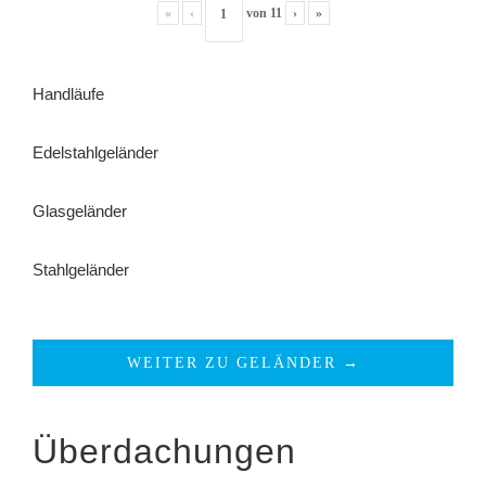
«
‹
von
11
›
»
Handläufe
Edelstahlgeländer
Glasgeländer
Stahlgeländer
WEITER ZU GELÄNDER →
Überdachungen