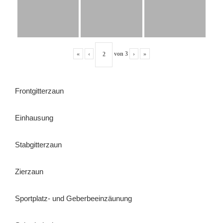
«
‹
von
3
›
»
Frontgitterzaun
Einhausung
Stabgitterzaun
Zierzaun
Sportplatz- und Geberbeeinzäunung