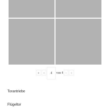
«
‹
von
4
›
»
Torantriebe
Flügeltor