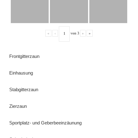
«
‹
von
3
›
»
Frontgitterzaun
Einhausung
Stabgitterzaun
Zierzaun
Sportplatz- und Geberbeeinzäunung