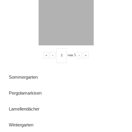
«
‹
von
5
›
»
Sommergarten
Pergolamarkisen
Lamellendächer
Wintergarten