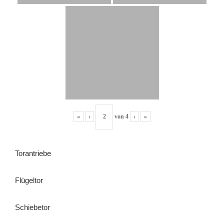
«
‹
von
4
›
»
Torantriebe
Flügeltor
Schiebetor