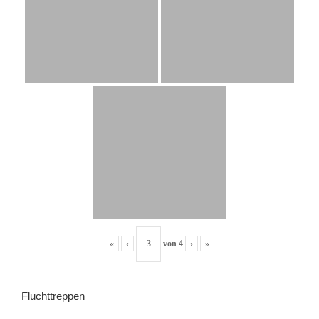
«
‹
von
4
›
»
Fluchttreppen