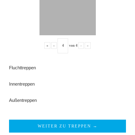
«
‹
von
4
›
»
Fluchttreppen
Innentreppen
Außentreppen
WEITER ZU TREPPEN →