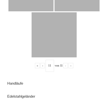
«
‹
von
11
›
»
Handläufe
Edelstahlgeländer