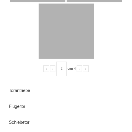
«
‹
von
4
›
»
Torantriebe
Flügeltor
Schiebetor