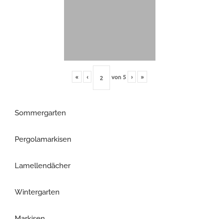
«
‹
von
5
›
»
Sommergarten
Pergolamarkisen
Lamellendächer
Wintergarten
Markisen