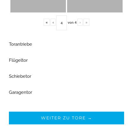
«
‹
von
4
›
»
Torantriebe
Flügeltor
Schiebetor
Garagentor
WEITER ZU TORE →