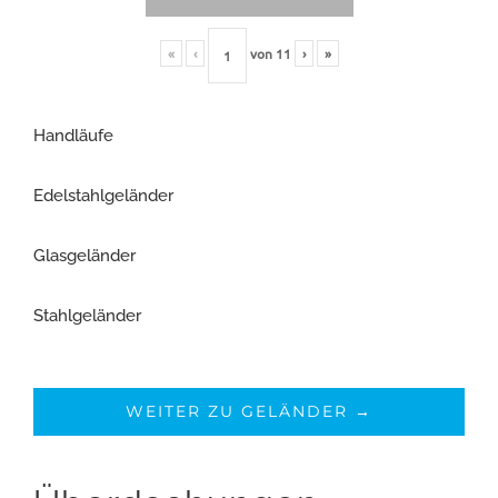
«
‹
von
11
›
»
Handläufe
Edelstahlgeländer
Glasgeländer
Stahlgeländer
WEITER ZU GELÄNDER →