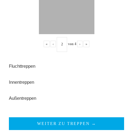
«
‹
von
4
›
»
Fluchttreppen
Innentreppen
Außentreppen
WEITER ZU TREPPEN →