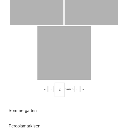
«
‹
von
5
›
»
Sommergarten
Pergolamarkisen