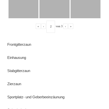
«
‹
von
3
›
»
Frontgitterzaun
Einhausung
Stabgitterzaun
Zierzaun
Sportplatz- und Geberbeeinzäunung