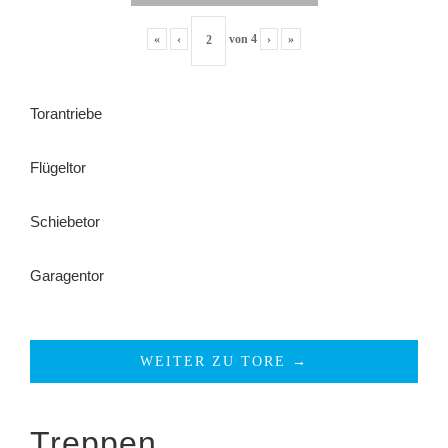
«
‹
von
4
›
»
Torantriebe
Flügeltor
Schiebetor
Garagentor
WEITER ZU TORE →
Treppen