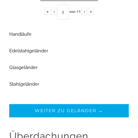
«
‹
von
11
›
»
Handläufe
Edelstahlgeländer
Glasgeländer
Stahlgeländer
WEITER ZU GELÄNDER →
Überdachungen