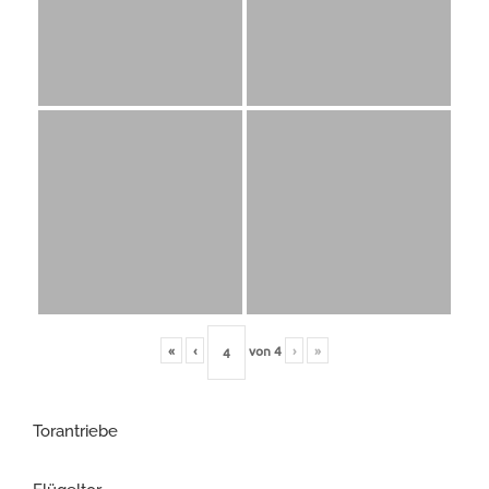
«
‹
von
4
›
»
Torantriebe