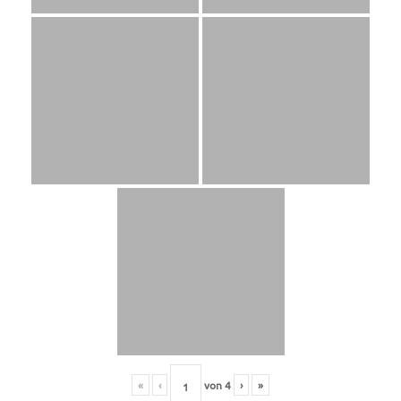
«
‹
von
4
›
»