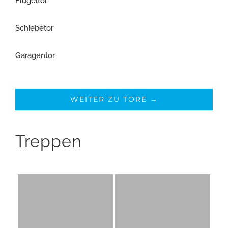
Flügeltor
Schiebetor
Garagentor
WEITER ZU TORE →
Treppen