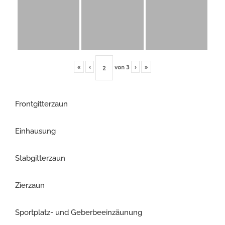
«
‹
von
3
›
»
Frontgitterzaun
Einhausung
Stabgitterzaun
Zierzaun
Sportplatz- und Geberbeeinzäunung