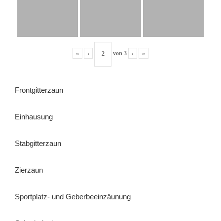
«
‹
von
3
›
»
Frontgitterzaun
Einhausung
Stabgitterzaun
Zierzaun
Sportplatz- und Geberbeeinzäunung