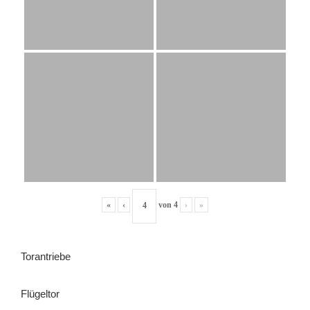
«
‹
von
4
›
»
Torantriebe
Flügeltor