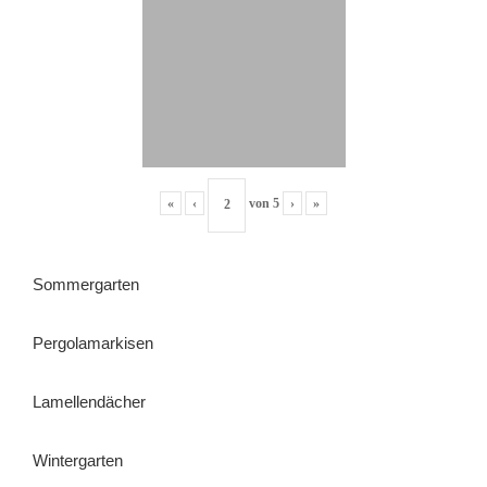
«
‹
von
5
›
»
Sommergarten
Pergolamarkisen
Lamellendächer
Wintergarten