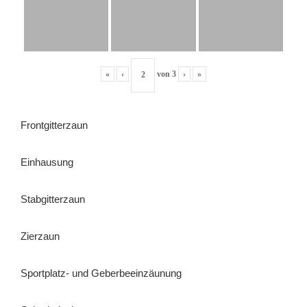
«
‹
von
3
›
»
Frontgitterzaun
Einhausung
Stabgitterzaun
Zierzaun
Sportplatz- und Geberbeeinzäunung