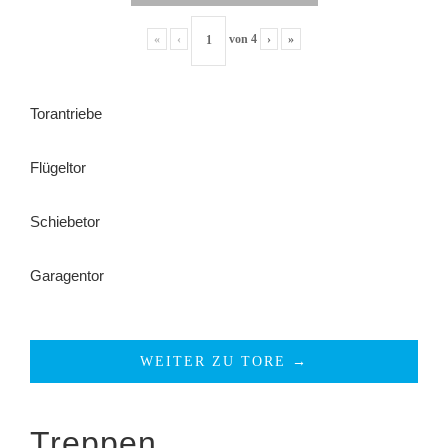
«
‹
von
4
›
»
Torantriebe
Flügeltor
Schiebetor
Garagentor
WEITER ZU TORE →
Treppen