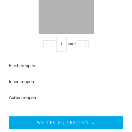
«
‹
von
4
›
»
Fluchttreppen
Innentreppen
Außentreppen
WEITER ZU TREPPEN →