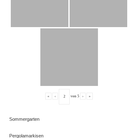
«
‹
von
5
›
»
Sommergarten
Pergolamarkisen