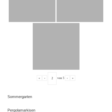
«
‹
von
5
›
»
Sommergarten
Pergolamarkisen