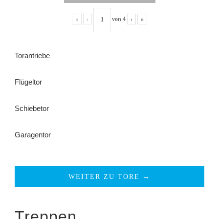
«
‹
von
4
›
»
Torantriebe
Flügeltor
Schiebetor
Garagentor
WEITER ZU TORE →
Treppen