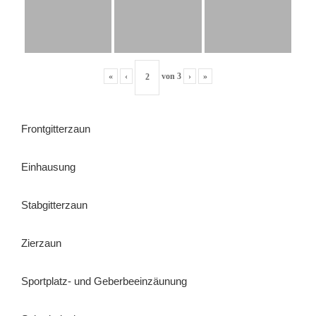
«
‹
von
3
›
»
Frontgitterzaun
Einhausung
Stabgitterzaun
Zierzaun
Sportplatz- und Geberbeeinzäunung