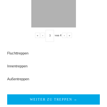
«
‹
von
4
›
»
Fluchttreppen
Innentreppen
Außentreppen
WEITER ZU TREPPEN →