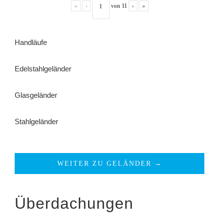
«
‹
von
11
›
»
Handläufe
Edelstahlgeländer
Glasgeländer
Stahlgeländer
WEITER ZU GELÄNDER →
Überdachungen