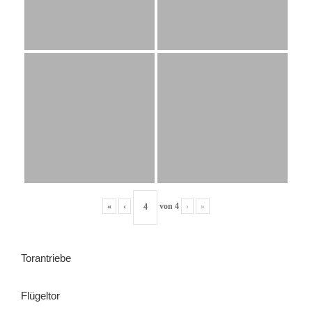
«
‹
von
4
›
»
Torantriebe
Flügeltor