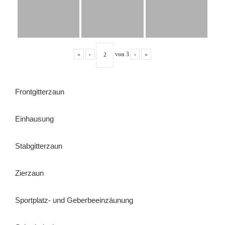
«
‹
von
3
›
»
Frontgitterzaun
Einhausung
Stabgitterzaun
Zierzaun
Sportplatz- und Geberbeeinzäunung