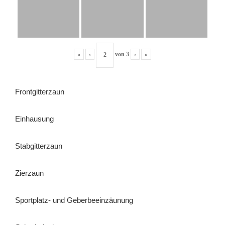
«
‹
von
3
›
»
Frontgitterzaun
Einhausung
Stabgitterzaun
Zierzaun
Sportplatz- und Geberbeeinzäunung