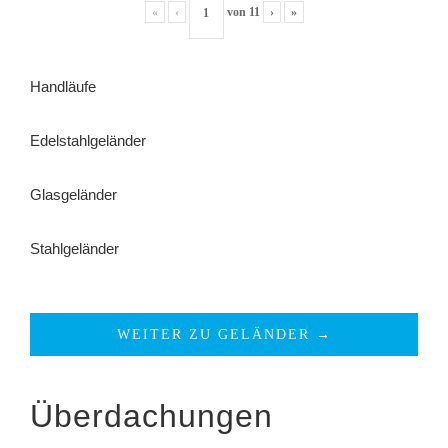
«
‹
von
11
›
»
Handläufe
Edelstahlgeländer
Glasgeländer
Stahlgeländer
WEITER ZU GELÄNDER →
Überdachungen