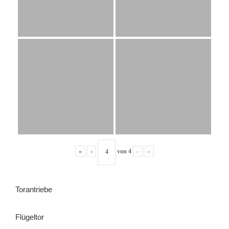
«
‹
von
4
›
»
Torantriebe
Flügeltor