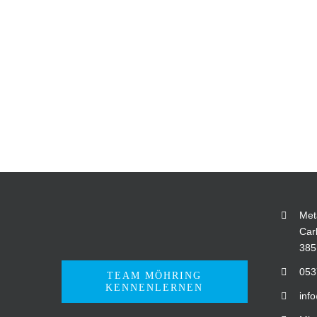
Met
Car
385
053
TEAM MÖHRING
KENNENLERNEN
inf