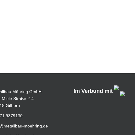
Im Verbund mit
allbau Möhring GmbH
l-Miele Straße 2-4
18 Gifhorn
71 9379130
o@metallbau-moehring.de