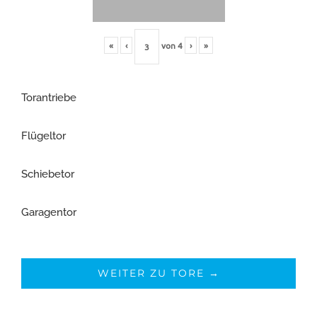
«
‹
von
4
›
»
Torantriebe
Flügeltor
Schiebetor
Garagentor
WEITER ZU TORE →