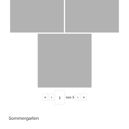
«
‹
von
5
›
»
Sommergarten