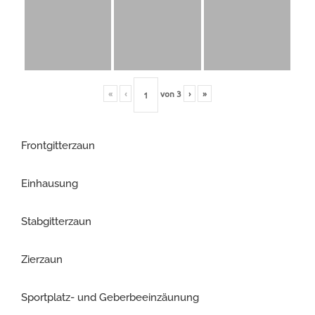
«
‹
von
3
›
»
Frontgitterzaun
Einhausung
Stabgitterzaun
Zierzaun
Sportplatz- und Geberbeeinzäunung