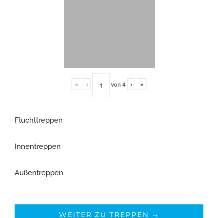
«
‹
von
4
›
»
Fluchttreppen
Innentreppen
Außentreppen
WEITER ZU TREPPEN →