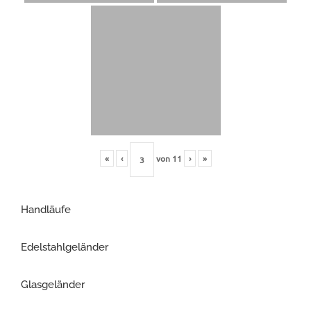
«
‹
von
11
›
»
Handläufe
Edelstahlgeländer
Glasgeländer