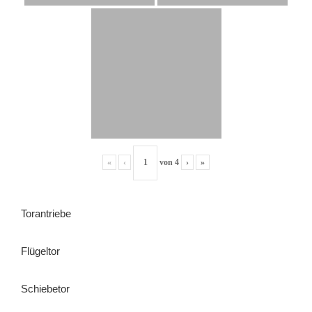
«
‹
von
4
›
»
Torantriebe
Flügeltor
Schiebetor