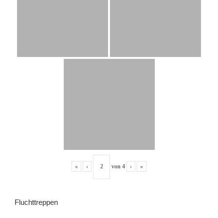
«
‹
von
4
›
»
Fluchttreppen