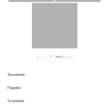
«
‹
von
4
›
»
Torantriebe
Flügeltor
Schiebetor