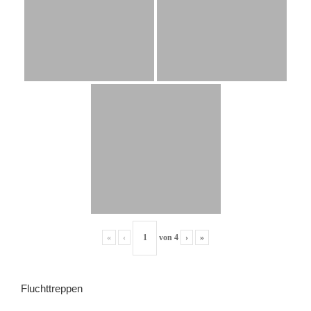
«
‹
von
4
›
»
Fluchttreppen