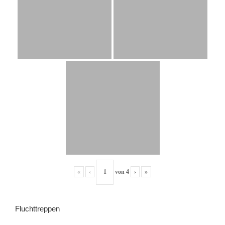
«
‹
von
4
›
»
Fluchttreppen