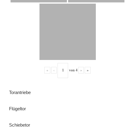
«
‹
von
4
›
»
Torantriebe
Flügeltor
Schiebetor