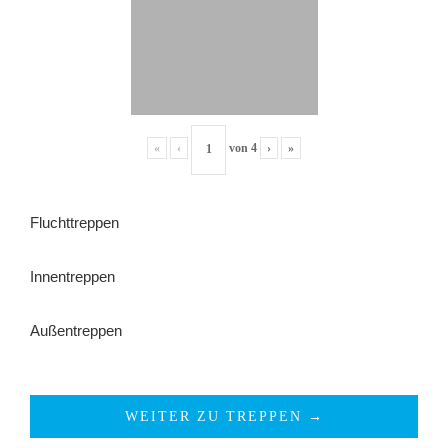
«
‹
von
4
›
»
Fluchttreppen
Innentreppen
Außentreppen
WEITER ZU TREPPEN →