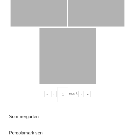
«
‹
von
5
›
»
Sommergarten
Pergolamarkisen