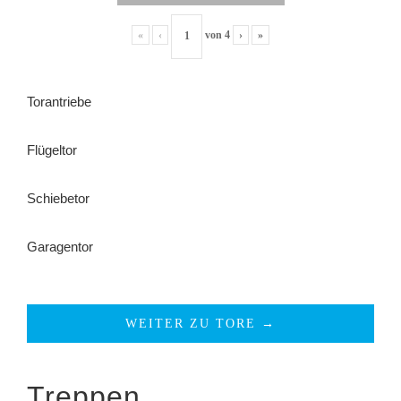
«
‹
von
4
›
»
Torantriebe
Flügeltor
Schiebetor
Garagentor
WEITER ZU TORE →
Treppen