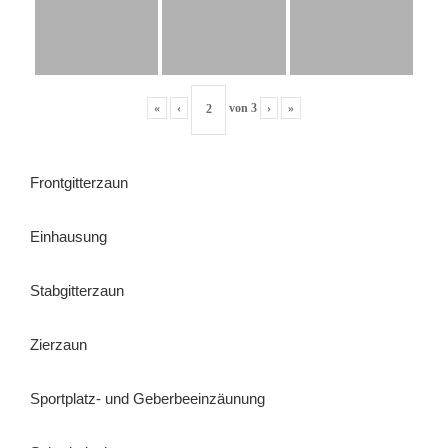
«
‹
von
3
›
»
Frontgitterzaun
Einhausung
Stabgitterzaun
Zierzaun
Sportplatz- und Geberbeeinzäunung