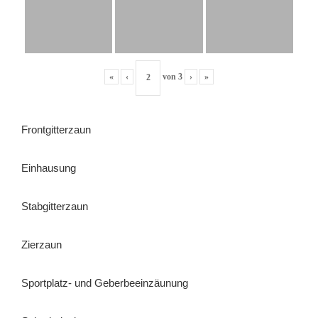
«
‹
von
3
›
»
Frontgitterzaun
Einhausung
Stabgitterzaun
Zierzaun
Sportplatz- und Geberbeeinzäunung