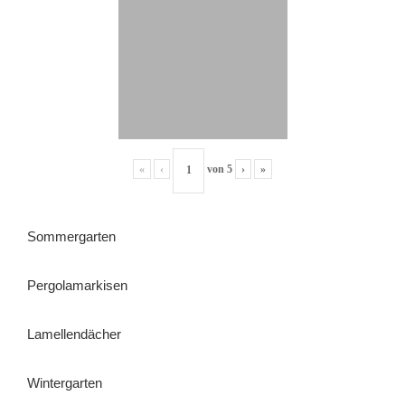
«
‹
von
5
›
»
Sommergarten
Pergolamarkisen
Lamellendächer
Wintergarten