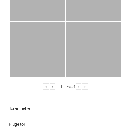
«
‹
von
4
›
»
Torantriebe
Flügeltor