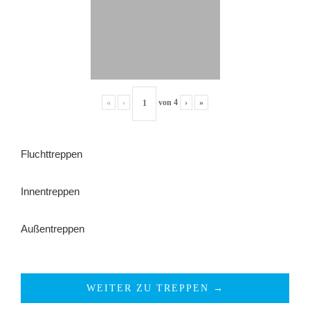
«
‹
von
4
›
»
Fluchttreppen
Innentreppen
Außentreppen
WEITER ZU TREPPEN →