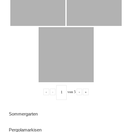
«
‹
von
5
›
»
Sommergarten
Pergolamarkisen