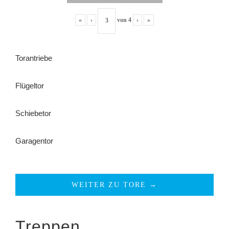
«
‹
von
4
›
»
Torantriebe
Flügeltor
Schiebetor
Garagentor
WEITER ZU TORE →
Treppen