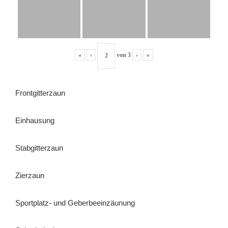
«
‹
von
3
›
»
Frontgitterzaun
Einhausung
Stabgitterzaun
Zierzaun
Sportplatz- und Geberbeeinzäunung