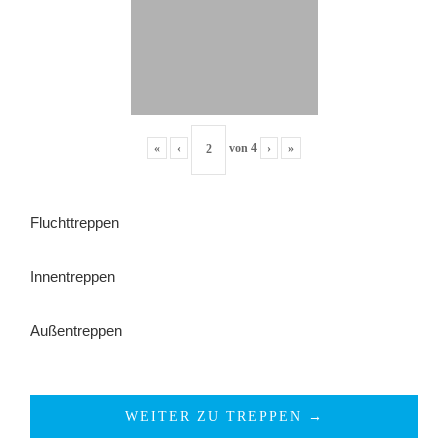
«
‹
von
4
›
»
Fluchttreppen
Innentreppen
Außentreppen
WEITER ZU TREPPEN →