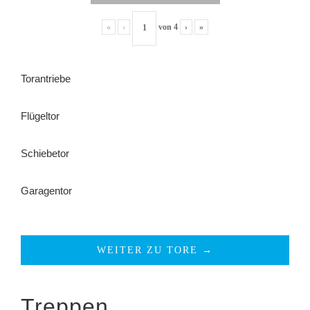
«
‹
von
4
›
»
Torantriebe
Flügeltor
Schiebetor
Garagentor
WEITER ZU TORE →
Treppen