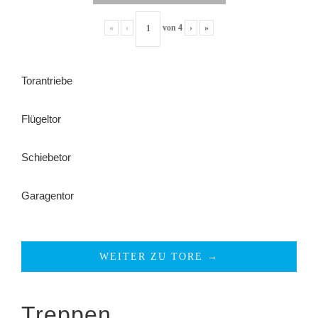
«
‹
von
4
›
»
Torantriebe
Flügeltor
Schiebetor
Garagentor
WEITER ZU TORE →
Treppen