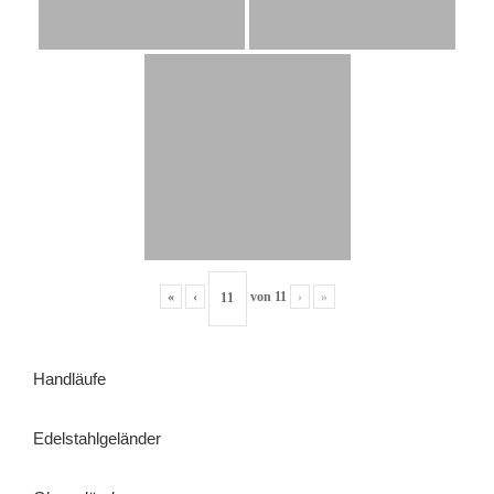
«
‹
von
11
›
»
Handläufe
Edelstahlgeländer