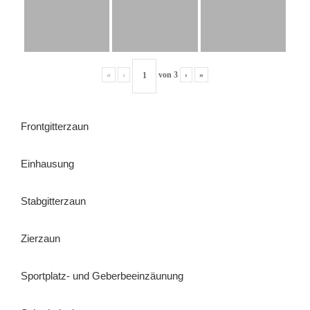
«
‹
von
3
›
»
Frontgitterzaun
Einhausung
Stabgitterzaun
Zierzaun
Sportplatz- und Geberbeeinzäunung