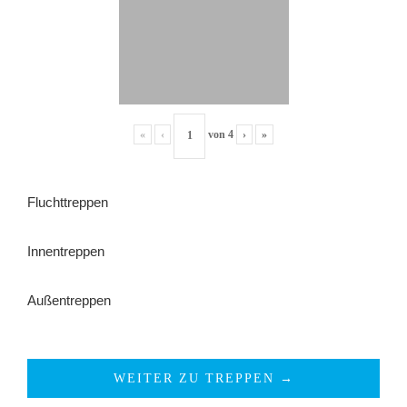
«
‹
von
4
›
»
Fluchttreppen
Innentreppen
Außentreppen
WEITER ZU TREPPEN →