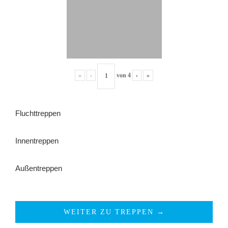
«
‹
von
4
›
»
Fluchttreppen
Innentreppen
Außentreppen
WEITER ZU TREPPEN →