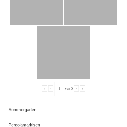
«
‹
von
5
›
»
Sommergarten
Pergolamarkisen