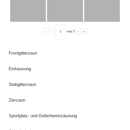
«
‹
von
3
›
»
Frontgitterzaun
Einhausung
Stabgitterzaun
Zierzaun
Sportplatz- und Geberbeeinzäunung