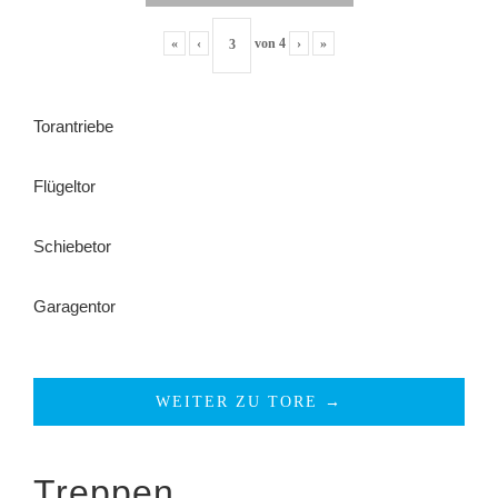
«
‹
von
4
›
»
Torantriebe
Flügeltor
Schiebetor
Garagentor
WEITER ZU TORE →
Treppen