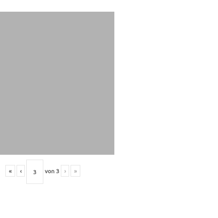
«
‹
von
3
›
»