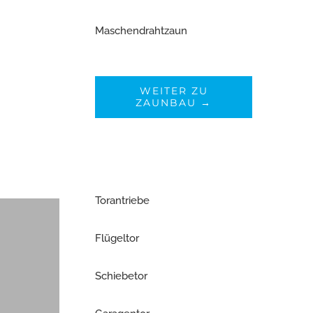
Maschendrahtzaun
WEITER ZU
ZAUNBAU →
Torantriebe
Flügeltor
Schiebetor