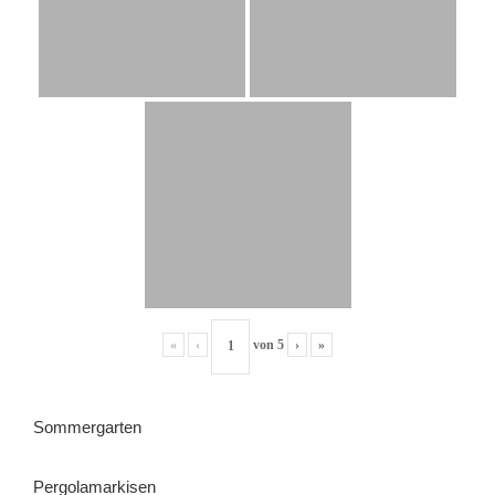
«
‹
von
5
›
»
Sommergarten
Pergolamarkisen