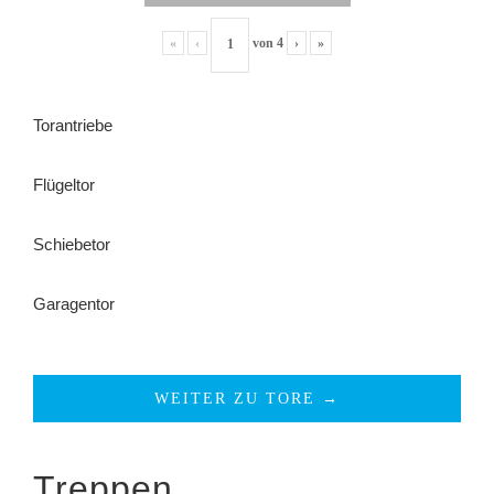
«
‹
von
4
›
»
Torantriebe
Flügeltor
Schiebetor
Garagentor
WEITER ZU TORE →
Treppen