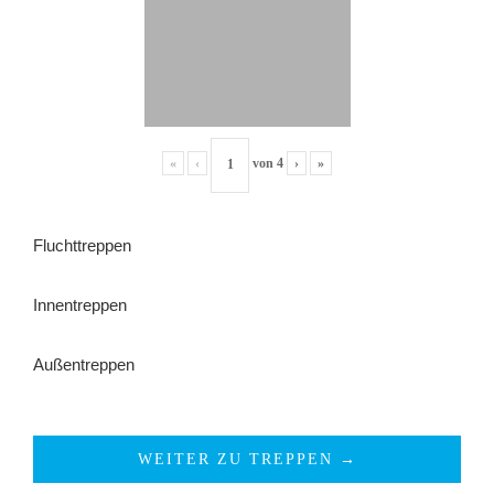
«
‹
von
4
›
»
Fluchttreppen
Innentreppen
Außentreppen
WEITER ZU TREPPEN →