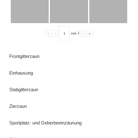
«
‹
von
3
›
»
Frontgitterzaun
Einhausung
Stabgitterzaun
Zierzaun
Sportplatz- und Geberbeeinzäunung