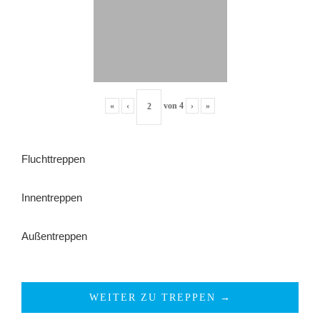
«
‹
von
4
›
»
Fluchttreppen
Innentreppen
Außentreppen
WEITER ZU TREPPEN →