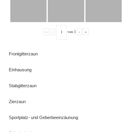
«
‹
von
3
›
»
Frontgitterzaun
Einhausung
Stabgitterzaun
Zierzaun
Sportplatz- und Geberbeeinzäunung