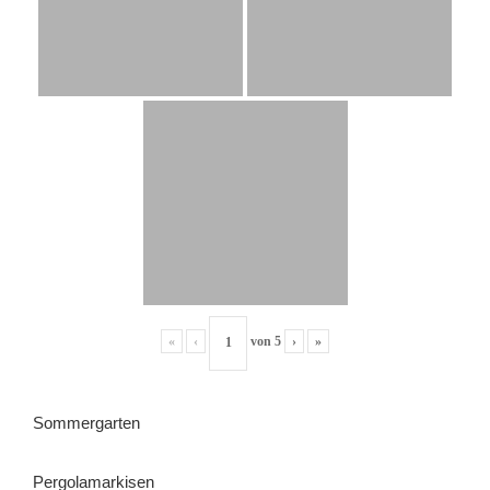
«
‹
von
5
›
»
Sommergarten
Pergolamarkisen