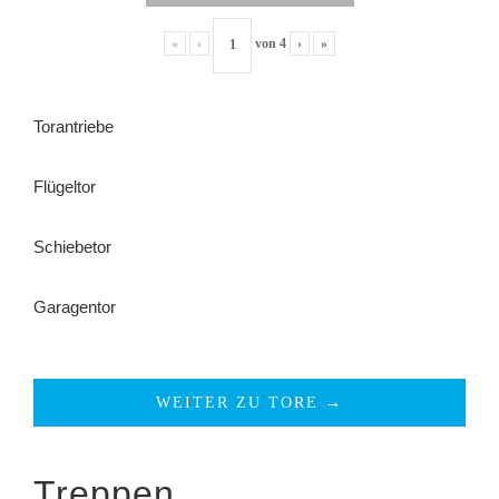
«
‹
von
4
›
»
Torantriebe
Flügeltor
Schiebetor
Garagentor
WEITER ZU TORE →
Treppen