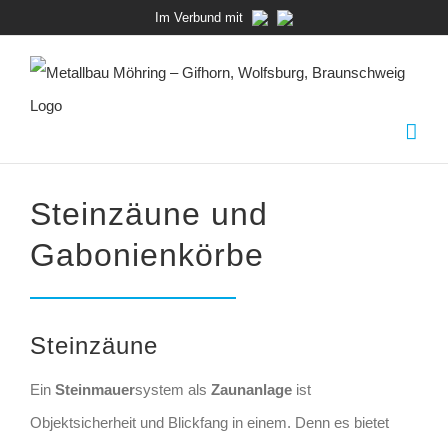
Zum
Im Verbund mit
Inhalt
springen
Steinzäune und
Gabonienkörbe
Steinzäune
Ein
Steinmauer
system als
Zaunanlage
ist
Objektsicherheit und Blickfang in einem. Denn
es
bietet