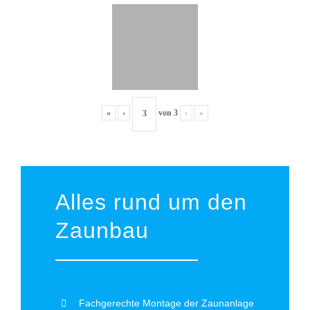
«
‹
von
3
›
»
Alles rund um den
Zaunbau
Fachgerechte Montage der Zaunanlage