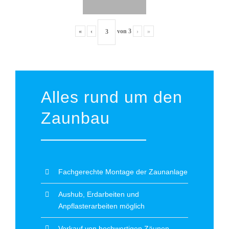
«
‹
von
3
›
»
Alles rund um den
Zaunbau
Fachgerechte Montage der Zaunanlage
Aushub, Erdarbeiten und
Anpflasterarbeiten möglich
Verkauf von hochwertigen Zäunen,