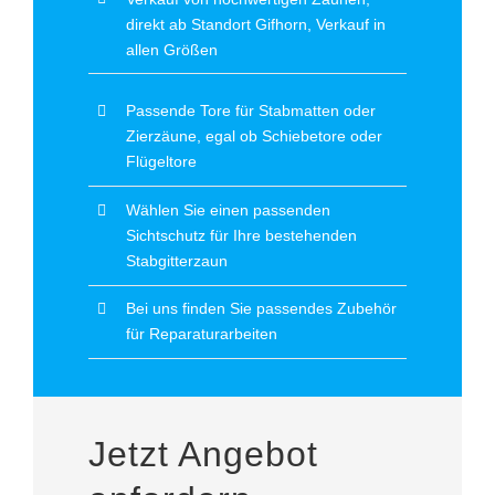
direkt ab Standort Gifhorn, Verkauf in
allen Größen
Passende Tore für Stabmatten oder
Zierzäune, egal ob Schiebetore oder
Flügeltore
Wählen Sie einen passenden
Sichtschutz für Ihre bestehenden
Stabgitterzaun
Bei uns finden Sie passendes Zubehör
für Reparaturarbeiten
Jetzt Angebot