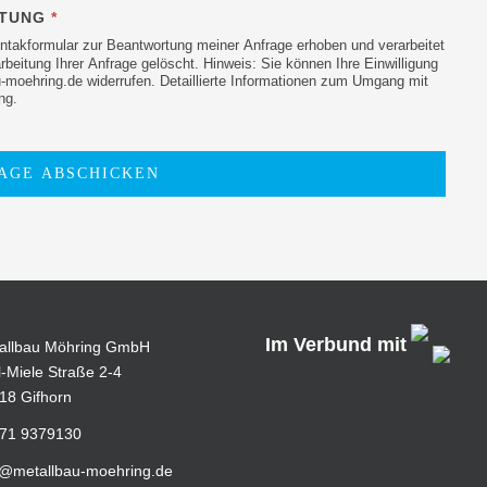
ITUNG
*
akformular zur Beantwortung meiner Anfrage erhoben und verarbeitet
eitung Ihrer Anfrage gelöscht. Hinweis: Sie können Ihre Einwilligung
au-moehring.de widerrufen. Detaillierte Informationen zum Umgang mit
ng.
AGE ABSCHICKEN
Im Verbund mit
allbau Möhring GmbH
l-Miele Straße 2-4
18 Gifhorn
71 9379130
o@metallbau-moehring.de