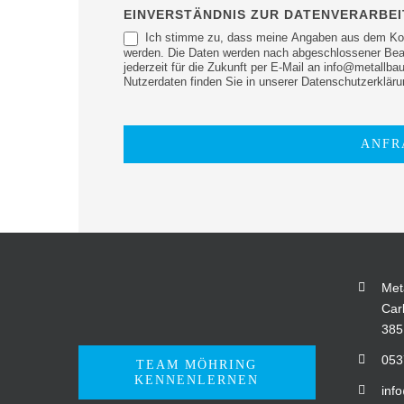
EINVERSTÄNDNIS ZUR DATENVERARBE
Ich stimme zu, dass meine Angaben aus dem Kont
werden. Die Daten werden nach abgeschlossener Bearb
jederzeit für die Zukunft per E-Mail an info@metallb
Nutzerdaten finden Sie in unserer Datenschutzerkläru
ANFR
Met
Car
385
053
TEAM MÖHRING
KENNENLERNEN
inf