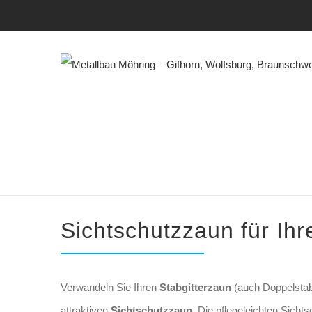
Zum
Inhalt
springen
Sichtschutzzaun
für Ihr
Verwandeln Sie Ihren
Stabgitterzaun
(auch Doppelsta
attraktiven
Sichtschutzzaun
. Die pflegeleichten Sichts