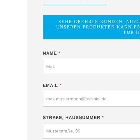
SEHR GEEHRTE KUNDEN, AUF
UNSEREN PRODUKTEN KANN ES
FÜR I
Zaunbau-
NAME
*
Formular
EMAIL
*
STRAßE, HAUSNUMMER
*