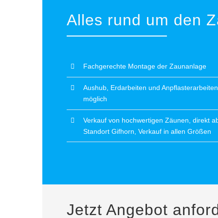
Alles rund um den 
Fachgerechte Montage der Zaunanlage
Aushub, Erdarbeiten und Anpflasterarbeiten
möglich
Verkauf von hochwertigen Zäunen, direkt a
Standort Gifhorn, Verkauf in allen Größen
Jetzt Angebot anfor