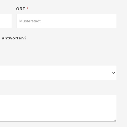
ORT
*
h antworten?