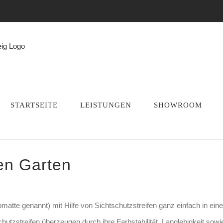
STARTSEITE
LEISTUNGEN
SHOWROOM
en
Garten
bmatte
genannt
) mit Hilfe von Sichtschutzstreifen ganz einfach in ein
chutzstreifen überzeugen durch ihre Farbstabilität, Langlebigkeit sowi