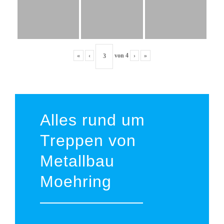
«
‹
von
4
›
»
Alles rund um
Treppen von
Metallbau
Moehring