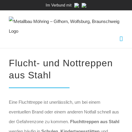
Zum
Im Verbund mit
Inhalt
springen
Flucht- und Nottreppen
aus
Stahl
Eine Fluchttreppe ist unerlässlich, um bei einem
eventuellen Brand oder einem anderen Notfall schnell aus
der Gefahrenzone zu kommen.
Fluchttreppen aus Stahl
werden häufig in
Schulen, Kindertagesstätten
und