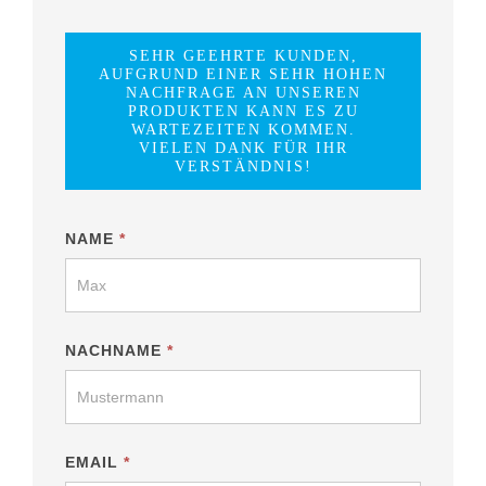
SEHR GEEHRTE KUNDEN,
AUFGRUND EINER SEHR HOHEN
NACHFRAGE AN UNSEREN
PRODUKTEN KANN ES ZU
WARTEZEITEN KOMMEN.
VIELEN DANK FÜR IHR
VERSTÄNDNIS!
Treppen-
NAME
*
Formular
NACHNAME
*
EMAIL
*