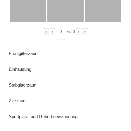
«
‹
von
3
›
»
Frontgitterzaun
Einhausung
Stabgitterzaun
Zierzaun
Sportplatz- und Geberbeeinzäunung