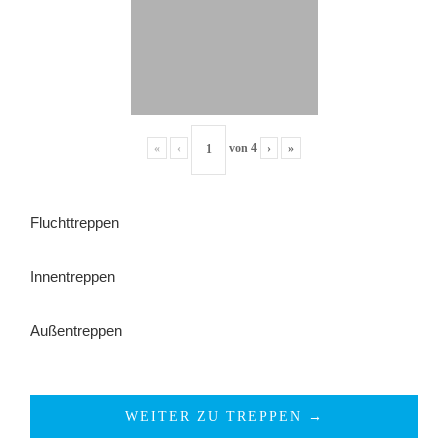
«
‹
von
4
›
»
Fluchttreppen
Innentreppen
Außentreppen
WEITER ZU TREPPEN →