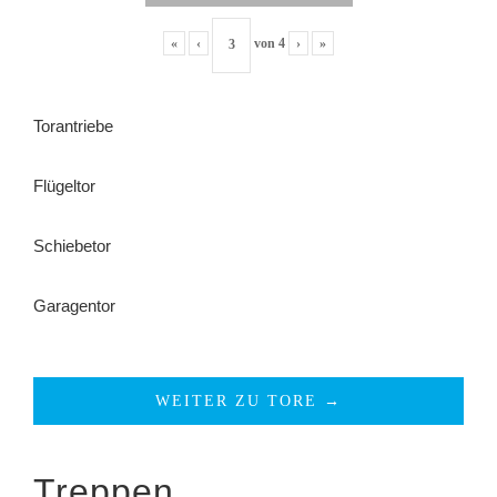
«
‹
von
4
›
»
Torantriebe
Flügeltor
Schiebetor
Garagentor
WEITER ZU TORE →
Treppen