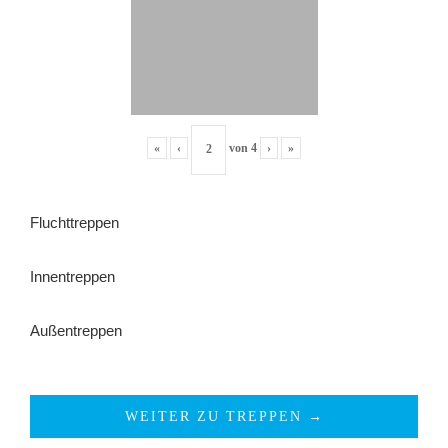
«
‹
von
4
›
»
Fluchttreppen
Innentreppen
Außentreppen
WEITER ZU TREPPEN →