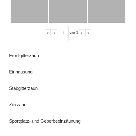
«
‹
von
3
›
»
Frontgitterzaun
Einhausung
Stabgitterzaun
Zierzaun
Sportplatz- und Geberbeeinzäunung