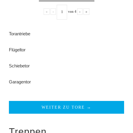
«
‹
von
4
›
»
Torantriebe
Flügeltor
Schiebetor
Garagentor
WEITER ZU TORE →
Treppen