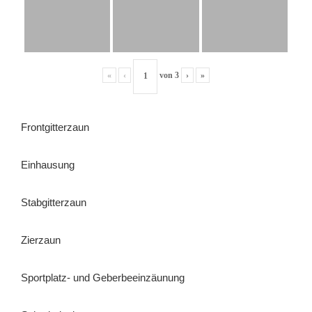
«
‹
von
3
›
»
Frontgitterzaun
Einhausung
Stabgitterzaun
Zierzaun
Sportplatz- und Geberbeeinzäunung