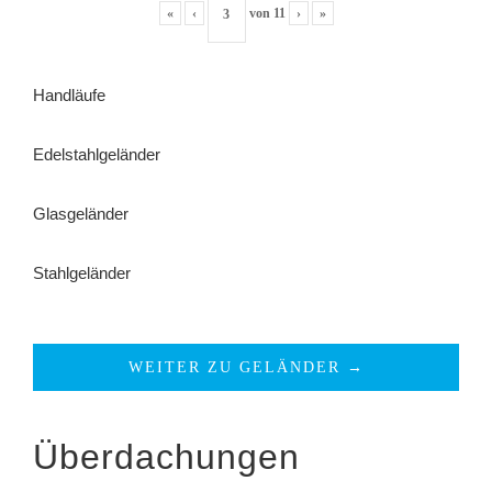
«
‹
von
11
›
»
Handläufe
Edelstahlgeländer
Glasgeländer
Stahlgeländer
WEITER ZU GELÄNDER →
Überdachungen