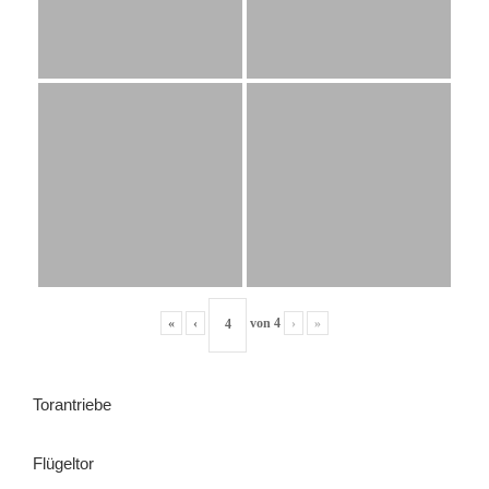
«
‹
von
4
›
»
Torantriebe
Flügeltor